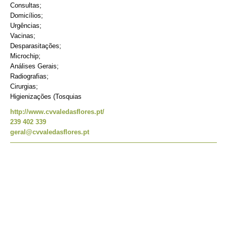
Consultas;
Domicílios;
Urgências;
Vacinas;
Desparasitações;
Microchip;
Análises Gerais;
Radiografias;
Cirurgias;
Higienizações (Tosquias
http://www.cvvaledasflores.pt/
239 402 339
geral@cvvaledasflores.pt