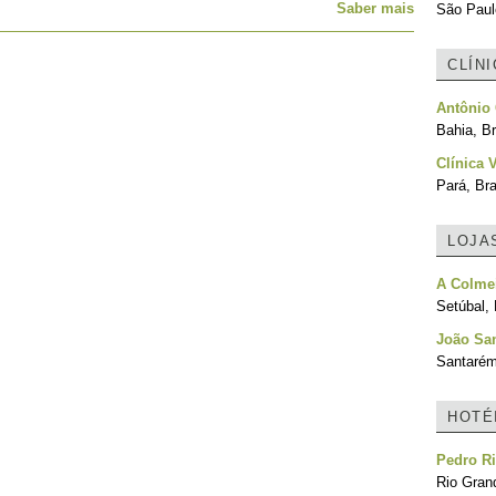
Saber mais
São Paulo
CLÍN
Antônio
Bahia, Br
Clínica 
Pará, Bra
LOJA
A Colme
Setúbal, 
João San
Santarém
HOTÉ
Pedro Ri
Rio Grand