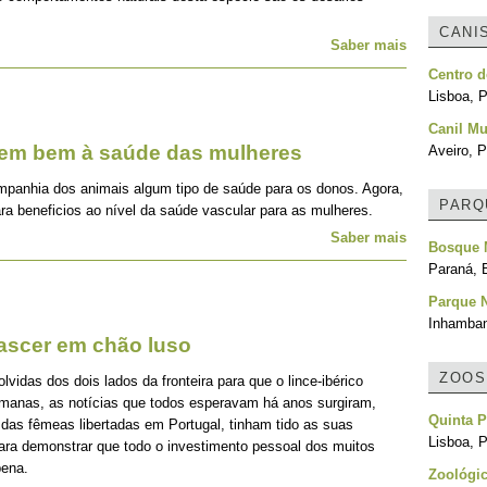
CANI
Saber mais
Centro d
Lisboa, P
Canil Mu
zem bem à saúde das mulheres
Aveiro, P
mpanhia dos animais algum tipo de saúde para os donos. Agora,
PARQ
ra beneficios ao nível da saúde vascular para as mulheres.
Saber mais
Bosque 
Paraná, B
Parque N
Inhamba
nascer em chão luso
ZOOS
idas dos dois lados da fronteira para que o lince-ibérico
emanas, as notícias que todos esperavam há anos surgiram,
Quinta P
 das fêmeas libertadas em Portugal, tinham tido as suas
Lisboa, P
para demonstrar que todo o investimento pessoal dos muitos
pena.
Zoológic