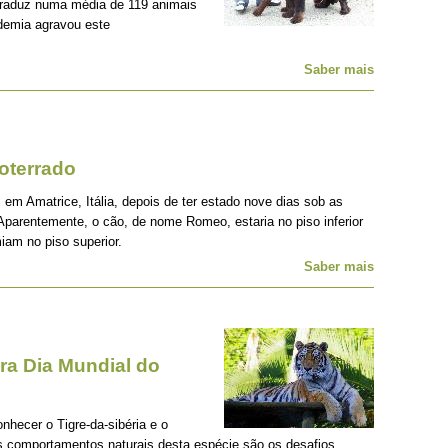
traduz numa média de 119 animais
demia agravou este
Saber mais
oterrado
 em Amatrice, Itália, depois de ter estado nove dias sob as
Aparentemente, o cão, de nome Romeo, estaria no piso inferior
iam no piso superior.
Saber mais
a Dia Mundial do
onhecer o Tigre-da-sibéria e o
os comportamentos naturais desta espécie são os desafios