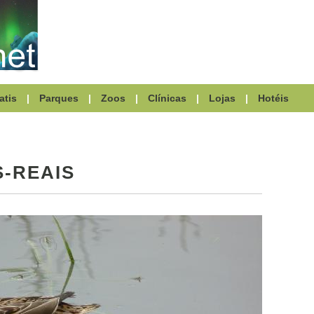
atis
|
Parques
|
Zoos
|
Clínicas
|
Lojas
|
Hotéis
S-REAIS