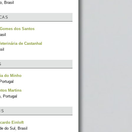
, Brasil
ICAS
 Gomes dos Santos
asil
Veterinária de Castanhal
sil
S
ia do Minho
Portugal
tos Martins
, Portugal
IS
cardo Einloft
e do Sul, Brasil