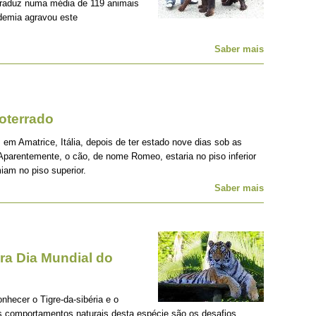
traduz numa média de 119 animais
demia agravou este
Saber mais
oterrado
 em Amatrice, Itália, depois de ter estado nove dias sob as
Aparentemente, o cão, de nome Romeo, estaria no piso inferior
iam no piso superior.
Saber mais
a Dia Mundial do
onhecer o Tigre-da-sibéria e o
os comportamentos naturais desta espécie são os desafios