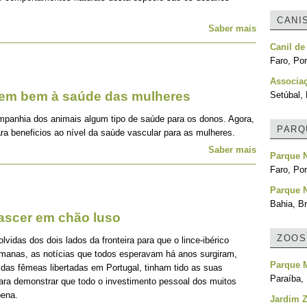
CANI
Saber mais
Canil de
Faro, Por
Associa
zem bem à saúde das mulheres
Setúbal, 
mpanhia dos animais algum tipo de saúde para os donos. Agora,
PARQ
ra beneficios ao nível da saúde vascular para as mulheres.
Saber mais
Parque N
Faro, Por
Parque N
Bahia, Br
nascer em chão luso
ZOOS
idas dos dois lados da fronteira para que o lince-ibérico
emanas, as notícias que todos esperavam há anos surgiram,
Parque 
 das fêmeas libertadas em Portugal, tinham tido as suas
Paraíba, 
para demonstrar que todo o investimento pessoal dos muitos
pena.
Jardim Z