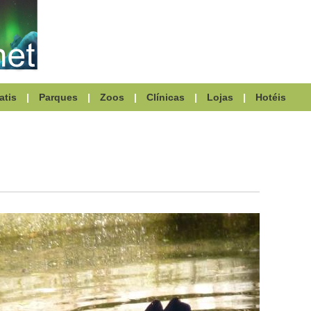
atis
|
Parques
|
Zoos
|
Clínicas
|
Lojas
|
Hotéis