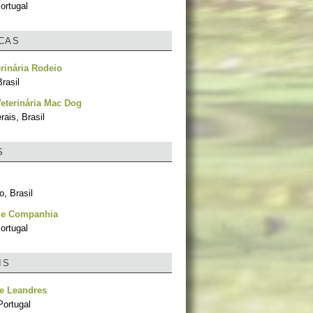
ortugal
ICAS
rinária Rodeio
rasil
Veterinária Mac Dog
ais, Brasil
S
, Brasil
 e Companhia
ortugal
IS
e Leandres
Portugal