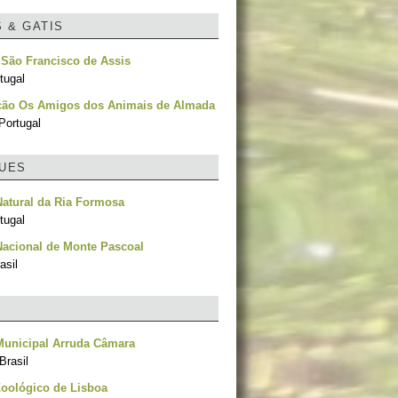
S & GATIS
 São Francisco de Assis
tugal
ção Os Amigos dos Animais de Almada
Portugal
UES
atural da Ria Formosa
tugal
acional de Monte Pascoal
asil
Municipal Arruda Câmara
Brasil
oológico de Lisboa