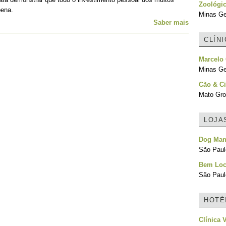
Zoológic
pena.
Minas Ger
Saber mais
CLÍN
Marcelo 
Minas Ger
Cão & Ci
Mato Gro
LOJA
Dog Man
São Paulo
Bem Loc
São Paulo
HOTÉ
Clínica 