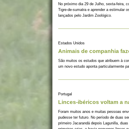
No próximo dia 29 de Julho, sexta-feira, c
Tigre-de-sumatra e aprender a estimular 
lançados pelo Jardim Zoológico.
Estados Unidos
Animais de companhia fa
São muitos os estudos que atribuem à co
um novo estudo aponta particularmente pa
Portugal
Linces-ibéricos voltam a 
Foram muitos anos e muitas pessoas envolv
pudesse ter futuro. No período de duas s
primeiro Jacarandá depois Lagunilla, duas
primeiras crias, e havia pequenos linces 