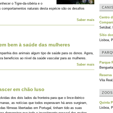
onhecer o Tigre-da-sibéria e o
CANI
os comportamentos naturais desta espécie são os desafios
Centro d
Saber mais
Companh
Setúbal, 
Sítio do
Lisboa, P
zem bem à saúde das mulheres
PARQ
mpanhia dos animais algum tipo de saúde para os donos. Agora,
ra beneficios ao nível da saúde vascular para as mulheres.
Parque R
Saber mais
Benguela
Reserva 
Vila Real
nascer em chão luso
ZOOS
idas dos dois lados da fronteira para que o lince-ibérico
Quinta P
emanas, as notícias que todos esperavam há anos surgiram,
Lisboa, P
 das fêmeas libertadas em Portugal, tinham tido as suas
para demonstrar que todo o investimento pessoal dos muitos