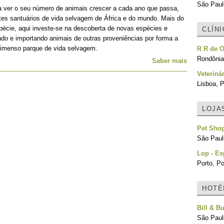
São Paulo
a ver o seu número de animais crescer a cada ano que passa,
tes santuários de vida selvagem de África e do mundo. Mais do
écie, aqui investe-se na descoberta de novas espécies e
CLÍN
ando e importando animais de outras proveniências por forma a
te imenso parque de vida selvagem.
R R de O
Rondônia,
Saber mais
Veteriná
Lisboa, P
LOJA
Pet Sho
São Paulo
Lop - Es
Porto, Po
HOTÉ
Bill & B
São Paulo