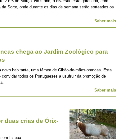
tre 2 e 6 de Março. No stand, a diversão está garantida, com
a da Sorte, onde durante os dias de semana serão sorteados os
Saber mais
ancas chega ao Jardim Zoológico para
os
m novo habitante, uma fêmea de Gibão-de-mãos-brancas. Esta
e convidar todos os Portugueses a usufruir da promoção de
na.
Saber mais
 duas crias de Órix-
se em Lisboa