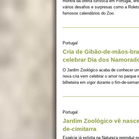
montra da oferta turística em Portugal, en
vários desafios e surpresas como a Rolet
famosos calendários do Zoo.
Portugal
Cria de Gibão-de-mãos-br
celebrar Dia dos Namorad
O Jardim Zoológico acaba de conhecer u
nova cria vem celebrar o amor no parque 
bilheteira em vigor durante o fim-de-sema
Portugal
Jardim Zoológico vê nascer
de-cimitarra
Espécie já extinta na Natureza reproduz-