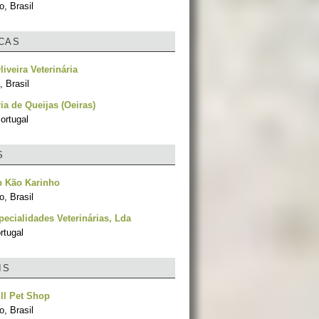
, Brasil
ICAS
liveira Veterinária
 Brasil
ria de Queijas (Oeiras)
ortugal
S
p Kão Karinho
, Brasil
pecialidades Veterinárias, Lda
rtugal
IS
ull Pet Shop
, Brasil