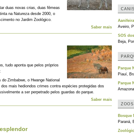
tar duas novas crias, duas fêmeas
CANI
xtinta na Natureza desde 2000, o
scimento no Jardim Zoológico.
Aanifeir
Aveiro, P
Saber mais
SOS dos
Beja, Por
PARQ
s, tudo aponta que pelos próprios
Parque N
.
Piauí, Br
s do Zimbabwe, o Hwange National
Parque N
 dos mais hediondos crimes contra espécies protegidas dos
Amazonas
ossivelmente a ser perpetrado pelos guardas do parque.
Saber mais
ZOOS
Bosque 
Paraná, B
esplendor
Zoológic