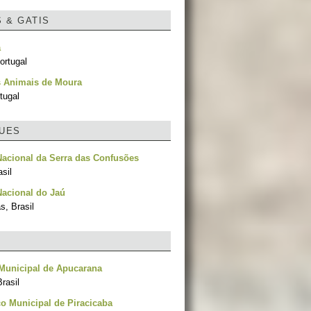
S & GATIS
a
ortugal
 Animais de Moura
tugal
UES
acional da Serra das Confusões
asil
acional do Jaú
, Brasil
Municipal de Apucarana
rasil
o Municipal de Piracicaba