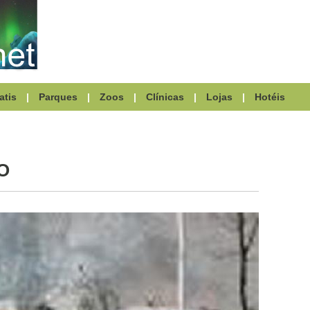
atis
|
Parques
|
Zoos
|
Clínicas
|
Lojas
|
Hotéis
O