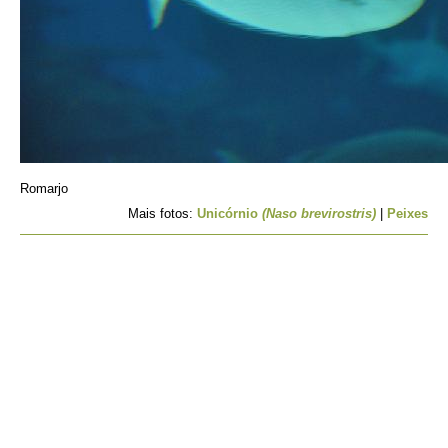
Romarjo
Mais fotos:
Unicórnio
(Naso brevirostris)
|
Peixes