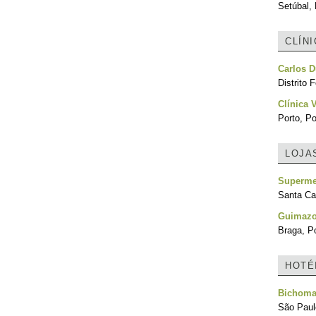
Setúbal, 
CLÍN
Carlos D
Distrito F
Clínica 
Porto, Po
LOJA
Superme
Santa Cat
Guimaz
Braga, Po
HOTÉ
Bichoma
São Paulo