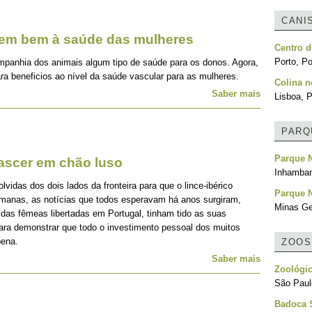
CANI
zem bem à saúde das mulheres
Centro d
Porto, Po
mpanhia dos animais algum tipo de saúde para os donos. Agora,
ra beneficios ao nível da saúde vascular para as mulheres.
Colina 
Saber mais
Lisboa, P
PARQ
Parque N
nascer em chão luso
Inhamba
idas dos dois lados da fronteira para que o lince-ibérico
Parque N
emanas, as notícias que todos esperavam há anos surgiram,
Minas Ger
 das fêmeas libertadas em Portugal, tinham tido as suas
para demonstrar que todo o investimento pessoal dos muitos
pena.
ZOOS
Saber mais
Zoológic
São Paulo
Badoca S