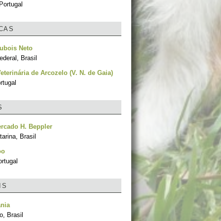
Portugal
ICAS
ubois Neto
ederal, Brasil
Veterinária de Arcozelo (V. N. de Gaia)
rtugal
S
rcado H. Beppler
arina, Brasil
oo
rtugal
IS
nia
, Brasil