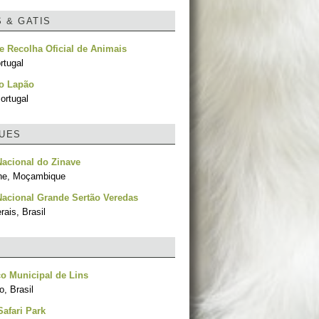
S & GATIS
e Recolha Oficial de Animais
rtugal
no Lapão
ortugal
UES
acional do Zinave
ne, Moçambique
acional Grande Sertão Veredas
ais, Brasil
o Municipal de Lins
, Brasil
afari Park