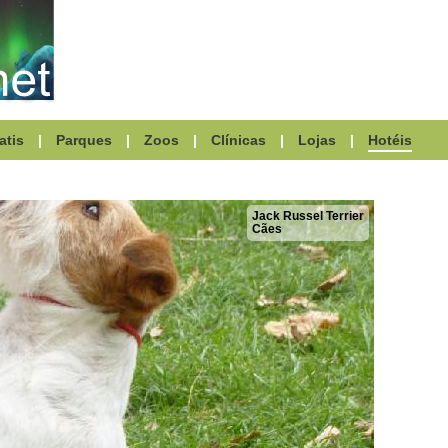
atis
|
Parques
|
Zoos
|
Clínicas
|
Lojas
|
Hotéis
Jack Russel Terrier
Cães