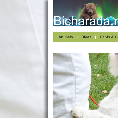
Animais
|
Dicas
|
Canis & G