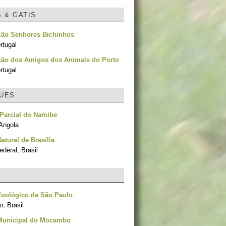
S & GATIS
ção Senhores Bichinhos
rtugal
ção dos Amigos dos Animais do Porto
rtugal
UES
Parcial do Namibe
Angola
atural de Brasília
ederal, Brasil
Zoológico de São Paulo
, Brasil
Municipal do Mocambo