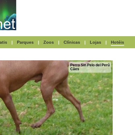
atis
|
Parques
|
Zoos
|
Clínicas
|
Lojas
|
Hotéis
Perro Sin Pelo del Perú
Cães