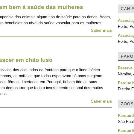
zem bem à saúde das mulheres
CANI
mpanhia dos animais algum tipo de saúde para os donos. Agora,
Associa
ra beneficios ao nível da saúde vascular para as mulheres.
Porto, Po
Saber mais
Associa
Porto, Po
PARQ
nascer em chão luso
Reserva 
idas dos dois lados da fronteira para que o lince-ibérico
Namibe, 
emanas, as notícias que todos esperavam há anos surgiram,
 das fêmeas libertadas em Portugal, tinham tido as suas
Parque N
para demonstrar que todo o investimento pessoal dos muitos
Distrito F
pena.
Saber mais
ZOOS
Parque 
São Paulo
Parque 