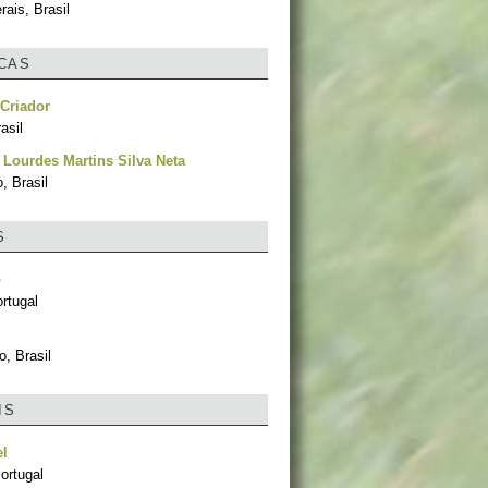
ais, Brasil
ICAS
Criador
asil
 Lourdes Martins Silva Neta
, Brasil
S
o
rtugal
, Brasil
IS
el
ortugal