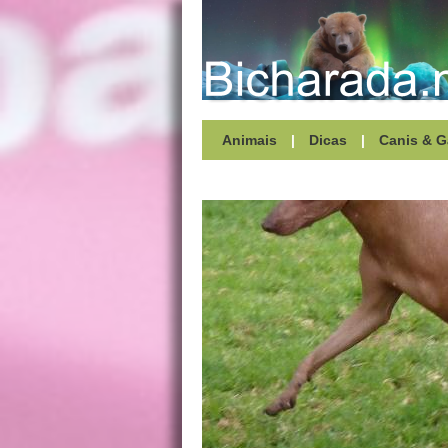
Animais
|
Dicas
|
Canis & G