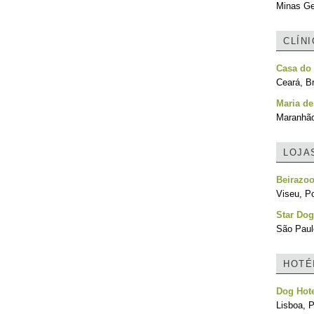
Minas Ger
CLÍN
Casa do 
Ceará, Br
Maria de
Maranhão
LOJA
Beirazo
Viseu, Po
Star Dog
São Paulo
HOTÉ
Dog Hot
Lisboa, P