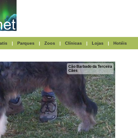
atis
|
Parques
|
Zoos
|
Clínicas
|
Lojas
|
Hotéis
Cão Barbado da Terceira
Cães