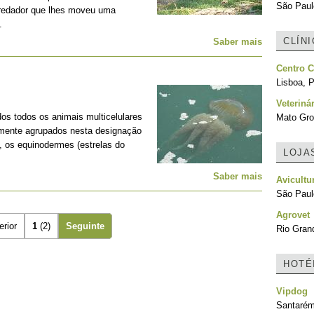
São Paulo
predador que lhes moveu uma
.
CLÍN
Saber mais
Centro C
Lisboa, P
Veteriná
os todos os animais multicelulares
Mato Gro
lmente agrupados nesta designação
, os equinodermes (estrelas do
LOJA
Saber mais
Avicultu
São Paulo
Agrovet
erior
1
(2)
Seguinte
Rio Grand
HOTÉ
Vipdog
Santarém