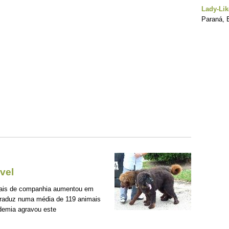
Lady-Lik
Paraná, B
vel
mais de companhia aumentou em
traduz numa média de 119 animais
demia agravou este