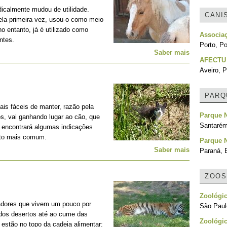
adicalmente mudou de utilidade.
CANI
la primeira vez, usou-o como meio
no entanto, já é utilizado como
Associa
ntes.
Porto, Po
Saber mais
AFECTU
Aveiro, P
PARQ
is fáceis de manter, razão pela
Parque N
os, vai ganhando lugar ao cão, que
Santarém
, encontrará algumas indicações
nto mais comum.
Parque N
Saber mais
Paraná, B
ZOOS
Zoológic
adores que vivem um pouco por
São Paulo
 dos desertos até ao cume das
Zoológic
estão no topo da cadeia alimentar: