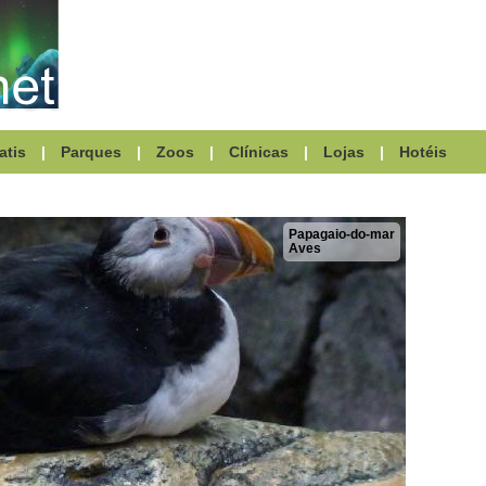
atis
|
Parques
|
Zoos
|
Clínicas
|
Lojas
|
Hotéis
Papagaio-do-mar
Aves