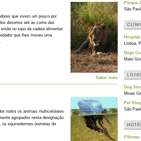
Parque Z
São Paulo
adores que vivem um pouco por
 dos desertos até ao cume das
CLÍN
estão no topo da cadeia alimentar:
predador que lhes moveu uma
Hospital
.
Lisboa, P
Dogs C
Mato Gro
LOJA
Saber mais
Dog Sh
Minas Ger
Pet Shop
São Paulo
os todos os animais multicelulares
lmente agrupados nesta designação
, os equinodermes (estrelas do
HOTÉ
Filhotes