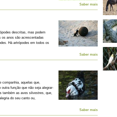
Saber mais
rópodes descritas, mas podem
os os anos são acrescentadas
podes. Há artrópodes em todos os
Saber mais
e companhia, aquelas que,
outra função que não seja alegrar-
s também as aves silvestres, que,
legria do seu canto ou,
Saber mais