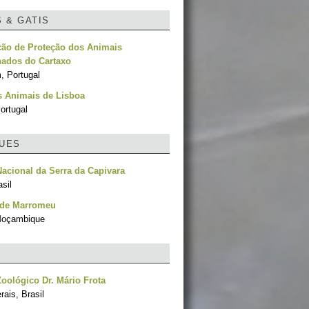
S & GATIS
ção de Proteção dos Animais
ados do Cartaxo
, Portugal
s Animais de Lisboa
ortugal
UES
acional da Serra da Capivara
asil
 de Marromeu
Moçambique
oológico Dr. Mário Frota
ais, Brasil