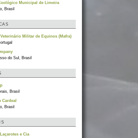
oológico Municipal de Limeira
, Brasil
ICAS
 Veterinário Militar de Equinos (Mafra)
ortugal
ompany
sso do Sul, Brasil
S
op
ais, Brasil
 Cardeal
, Brasil
IS
 Laçarotes e Cia