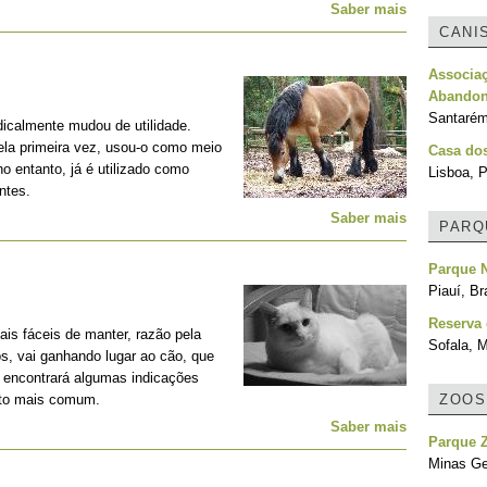
Saber mais
CANI
Associa
Abandon
Santarém
adicalmente mudou de utilidade.
la primeira vez, usou-o como meio
Casa do
no entanto, já é utilizado como
Lisboa, P
ntes.
Saber mais
PARQ
Parque N
Piauí, Br
Reserva
is fáceis de manter, razão pela
Sofala, 
os, vai ganhando lugar ao cão, que
, encontrará algumas indicações
nto mais comum.
ZOOS
Saber mais
Parque Z
Minas Ger