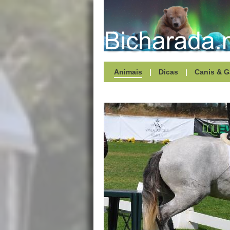
Animais
|
Dicas
|
Canis & G