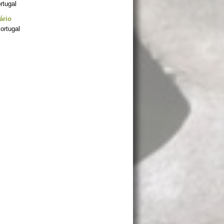
ortugal
ário
ortugal