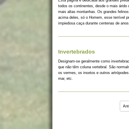
Esta página é dedicada aos grandes pred
todos os continentes, desde o mais árido
mais altas montanhas. Os grandes felinos 
acima deles, só o Homem, esse terrível 
impiedosa caça durante centenas de anos
Invertebrados
Designam-se geralmente como invertebrad
que não têm coluna vertebral. São norma
os vermes, os insetos e outros artrópodes
mar, etc.
Ant