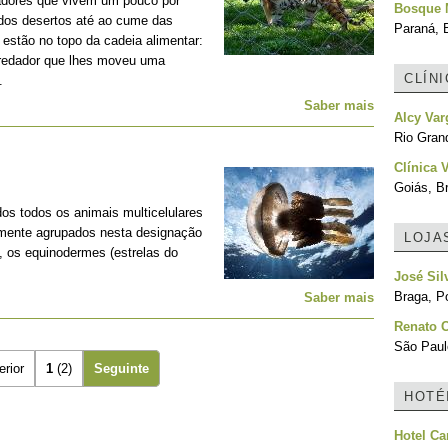
adores que vivem um pouco por
Bosque 
 dos desertos até ao cume das
Paraná, B
estão no topo da cadeia alimentar:
predador que lhes moveu uma
CLÍN
.
Saber mais
Alcy Var
Rio Grand
Clínica 
Goiás, Br
os todos os animais multicelulares
lmente agrupados nesta designação
LOJA
, os equinodermes (estrelas do
José Sil
Braga, Po
Saber mais
Renato 
São Paulo
erior
1
(2)
Seguinte
HOTÉ
Hotel Ca