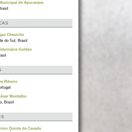
Municipal de Apucarana
rasil
ICAS
gas Cheuiche
e do Sul, Brasil
Veterinária Golden
asil
S
va Ribeiro
rtugal
César Montalbo
, Brasil
IS
nino Quinta da Cavada