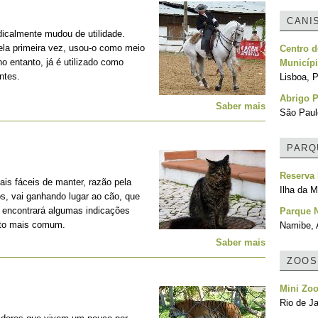
CANI
adicalmente mudou de utilidade.
la primeira vez, usou-o como meio
Centro d
no entanto, já é utilizado como
Municípi
ntes.
Lisboa, P
Abrigo P
Saber mais
São Paulo
PARQ
Reserva 
is fáceis de manter, razão pela
Ilha da M
os, vai ganhando lugar ao cão, que
, encontrará algumas indicações
Parque N
nto mais comum.
Namibe, 
Saber mais
ZOOS
Mini Zo
Rio de Ja