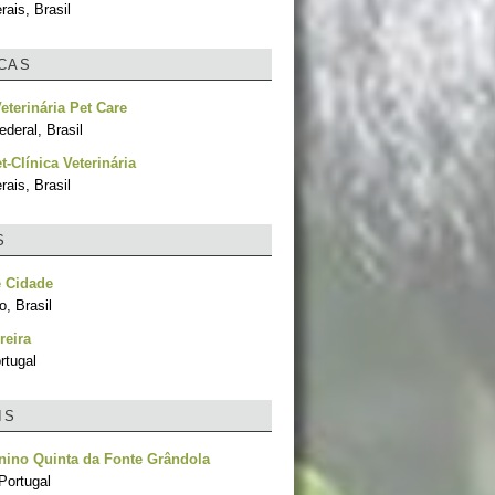
ais, Brasil
ICAS
Veterinária Pet Care
ederal, Brasil
t-Clínica Veterinária
ais, Brasil
S
e Cidade
, Brasil
reira
rtugal
IS
nino Quinta da Fonte Grândola
Portugal