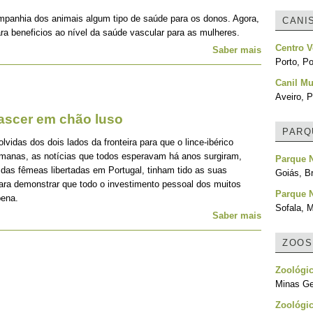
mpanhia dos animais algum tipo de saúde para os donos. Agora,
CANI
ra beneficios ao nível da saúde vascular para as mulheres.
Centro V
Saber mais
Porto, Po
Canil Mu
Aveiro, P
nascer em chão luso
PARQ
idas dos dois lados da fronteira para que o lince-ibérico
emanas, as notícias que todos esperavam há anos surgiram,
Parque 
 das fêmeas libertadas em Portugal, tinham tido as suas
Goiás, Br
para demonstrar que todo o investimento pessoal dos muitos
Parque 
pena.
Sofala, 
Saber mais
ZOOS
Zoológic
Minas Ger
Zoológic