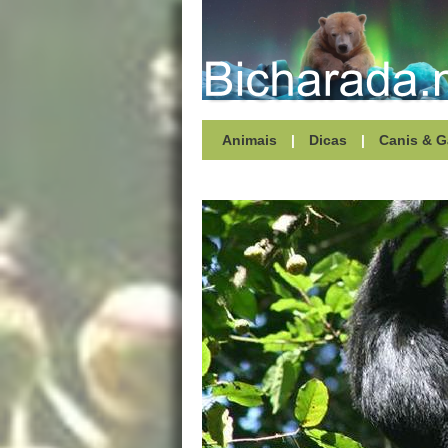
Animais
|
Dicas
|
Canis & G