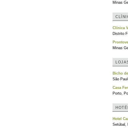
Minas Ger
CLÍN
Clínica 
Distrito F
Prontove
Minas Ger
LOJA
Bicho d
São Paulo
Casa Fer
Porto, Po
HOTÉ
Hotel Ca
Setúbal, 