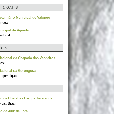
S & GATIS
eterinário Municipal de Valongo
rtugal
nicipal de Águeda
ortugal
UES
Nacional da Chapada dos Veadeiros
asil
Nacional da Gorongosa
Moçambique
o de Uberaba - Parque Jacarandá
ais, Brasil
o de Juiz de Fora