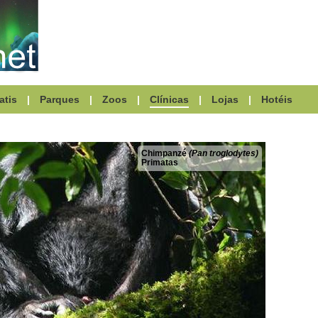
atis
|
Parques
|
Zoos
|
Clínicas
|
Lojas
|
Hotéis
Chimpanzé
(Pan troglodytes)
Primatas