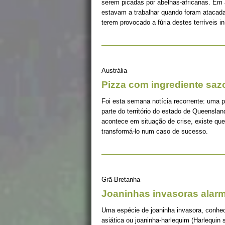
serem picadas por abelhas-africanas. Em
estavam a trabalhar quando foram atacada
terem provocado a fúria destes terríveis i
Austrália
Pizza com ingrediente saz
Foi esta semana notícia recorrente: uma 
parte do território do estado de Queensla
acontece em situação de crise, existe q
transformá-lo num caso de sucesso.
Grã-Bretanha
Joaninhas invasoras alar
Uma espécie de joaninha invasora, conhec
asiática ou joaninha-harlequim (Harlequin s