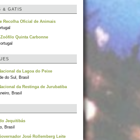
S & GATIS
e Recolha Oficial de Animais
rtugal
o Zoófilo Quinta Carbonne
ortugal
UES
acional da Lagoa do Peixe
e do Sul, Brasil
acional da Restinga de Jurubatiba
neiro, Brasil
o Jequitibás
, Brasil
Governador José Rollemberg Leite