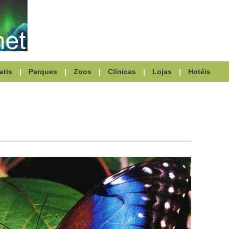
atis
|
Parques
|
Zoos
|
Clínicas
|
Lojas
|
Hotéis