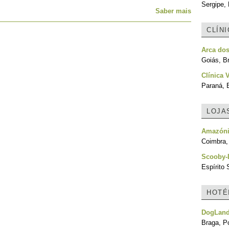
Sergipe, 
Saber mais
CLÍN
Arca dos
Goiás, Br
Clínica 
Paraná, B
LOJA
Amazón
Coimbra,
Scooby-
Espírito 
HOTÉ
DogLan
Braga, Po