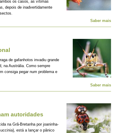
 ambos os casos, as vítimas
s, depois de inadvertidamente
nsectos.
Saber mais
onal
praga de gafanhotos invadiu grande
nd, na Austrália. Como sempre
uem consiga pegar num problema e
Saber mais
mam autoridades
ida na Grã-Bretanha por joaninha-
uccinia), está a lançar o pânico