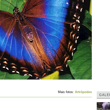
Mais fotos:
Artrópodes
GALE