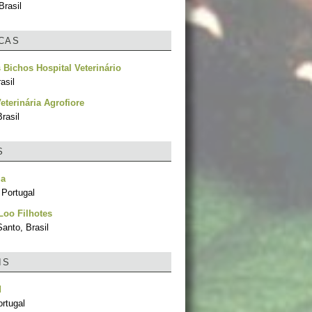
Brasil
ICAS
 Bichos Hospital Veterinário
asil
Veterinária Agrofiore
rasil
S
ia
 Portugal
Loo Filhotes
Santo, Brasil
IS
d
rtugal