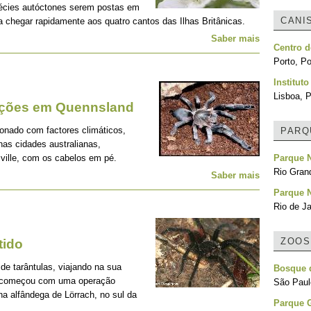
pécies autóctones serem postas em
CANI
 a chegar rapidamente aos quatro cantos das Ilhas Britânicas.
Saber mais
Centro d
Porto, Po
Institut
Lisboa, P
ações em Quennsland
ionado com factores climáticos,
PARQ
nas cidades australianas,
ville, com os cabelos em pé.
Parque N
Rio Grand
Saber mais
Parque N
Rio de Ja
ZOOS
tido
de tarântulas, viajando na sua
Bosque d
do começou com uma operação
São Paulo
na alfândega de Lörrach, no sul da
Parque 