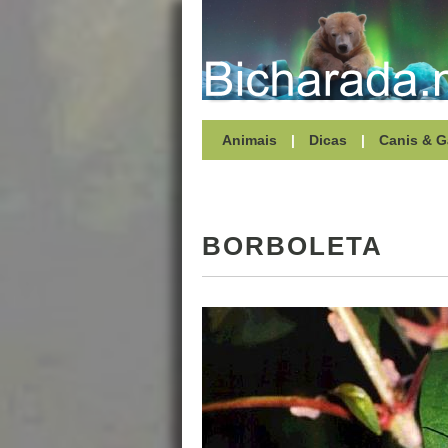
Animais
|
Dicas
|
Canis & G
BORBOLETA