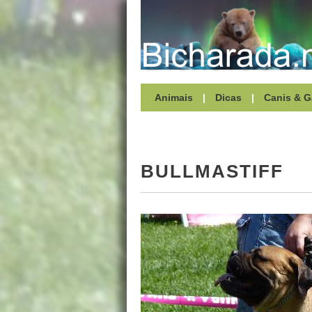
Animais
|
Dicas
|
Canis & G
BULLMASTIFF