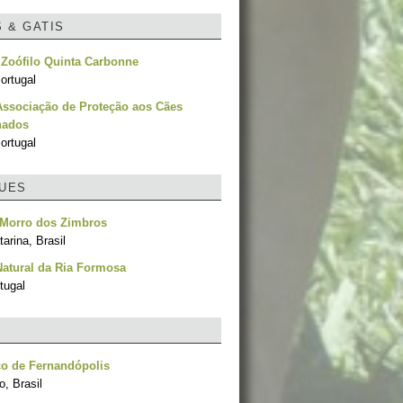
S & GATIS
o Zoófilo Quinta Carbonne
ortugal
Associação de Proteção aos Cães
nados
ortugal
UES
 Morro dos Zimbros
arina, Brasil
atural da Ria Formosa
tugal
co de Fernandópolis
, Brasil