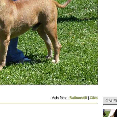
Mais fotos:
Bullmastiff
|
Cães
GALE