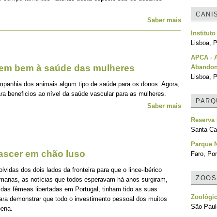
CANI
Saber mais
Institut
Lisboa, P
APCA - 
zem bem à saúde das mulheres
Abando
Lisboa, P
mpanhia dos animais algum tipo de saúde para os donos. Agora,
ra beneficios ao nível da saúde vascular para as mulheres.
PARQ
Saber mais
Reserva
Santa Cat
Parque N
nascer em chão luso
Faro, Por
idas dos dois lados da fronteira para que o lince-ibérico
ZOOS
emanas, as notícias que todos esperavam há anos surgiram,
 das fêmeas libertadas em Portugal, tinham tido as suas
Zoológi
para demonstrar que todo o investimento pessoal dos muitos
São Paulo
pena.