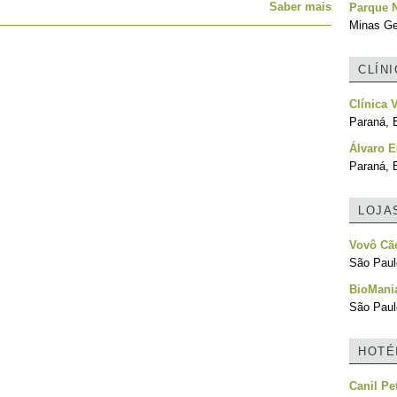
Saber mais
Parque 
Minas Ger
CLÍN
Clínica V
Paraná, B
Álvaro E
Paraná, B
LOJA
Vovô Cão
São Paulo
BioMani
São Paulo
HOTÉ
Canil Pe