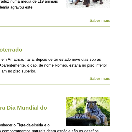
traduz numa média de 119 animais
demia agravou este
Saber mais
oterrado
 em Amatrice, Itália, depois de ter estado nove dias sob as
Aparentemente, o cão, de nome Romeo, estaria no piso inferior
iam no piso superior.
Saber mais
a Dia Mundial do
onhecer o Tigre-da-sibéria e o
os comportamentos naturais desta espécie são os desafios