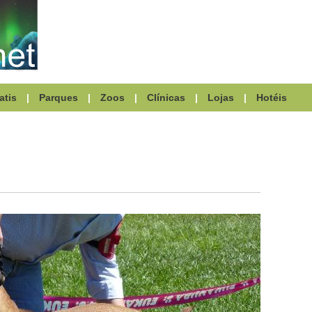
atis
|
Parques
|
Zoos
|
Clínicas
|
Lojas
|
Hotéis