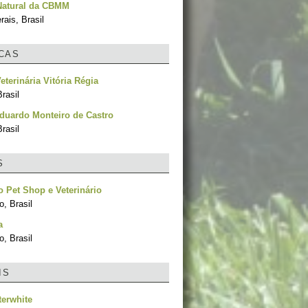
Natural da CBMM
ais, Brasil
ICAS
eterinária Vitória Régia
rasil
duardo Monteiro de Castro
rasil
S
 Pet Shop e Veterinário
, Brasil
a
, Brasil
IS
terwhite