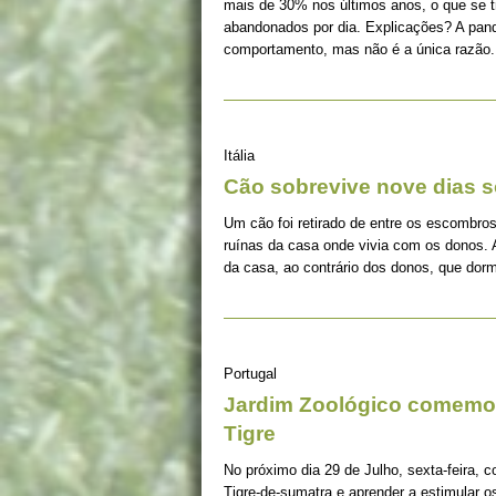
mais de 30% nos últimos anos, o que se 
abandonados por dia. Explicações? A pan
comportamento, mas não é a única razão.
Itália
Cão sobrevive nove dias s
Um cão foi retirado de entre os escombros
ruínas da casa onde vivia com os donos. 
da casa, ao contrário dos donos, que dorm
Portugal
Jardim Zoológico comemor
Tigre
No próximo dia 29 de Julho, sexta-feira, c
Tigre-de-sumatra e aprender a estimular 