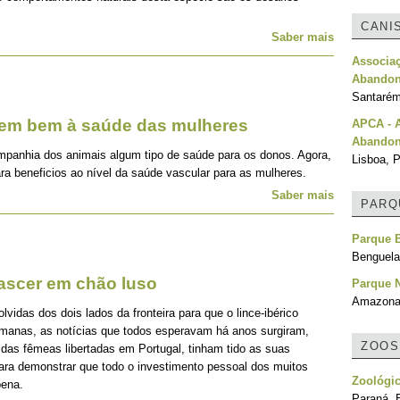
CANI
Saber mais
Associa
Abandon
Santarém
zem bem à saúde das mulheres
APCA - 
Abando
mpanhia dos animais algum tipo de saúde para os donos. Agora,
Lisboa, P
ra beneficios ao nível da saúde vascular para as mulheres.
Saber mais
PARQ
Parque 
Benguela
nascer em chão luso
Parque N
Amazonas
idas dos dois lados da fronteira para que o lince-ibérico
emanas, as notícias que todos esperavam há anos surgiram,
ZOOS
 das fêmeas libertadas em Portugal, tinham tido as suas
para demonstrar que todo o investimento pessoal dos muitos
Zoológic
pena.
Paraná, B