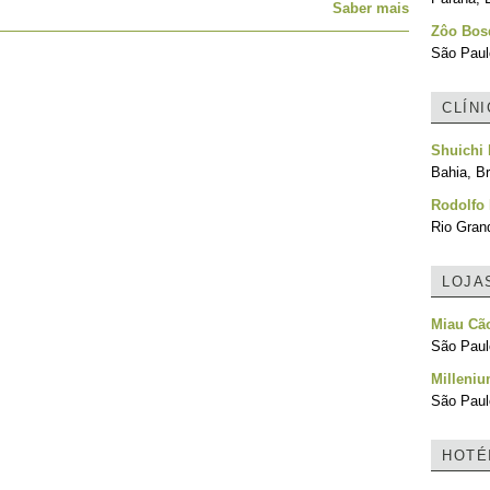
Saber mais
Zôo Bos
São Paulo
CLÍN
Shuichi 
Bahia, Br
Rodolfo 
Rio Grand
LOJA
Miau Cã
São Paulo
Milleni
São Paulo
HOTÉ