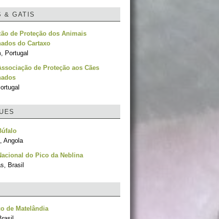
S & GATIS
ção de Proteção dos Animais
ados do Cartaxo
, Portugal
Associação de Proteção aos Cães
nados
ortugal
UES
Búfalo
, Angola
acional do Pico da Neblina
, Brasil
o de Matelândia
rasil