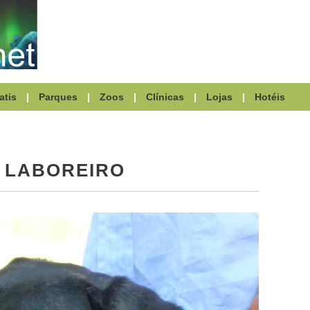
atis
|
Parques
|
Zoos
|
Clínicas
|
Lojas
|
Hotéis
 LABOREIRO