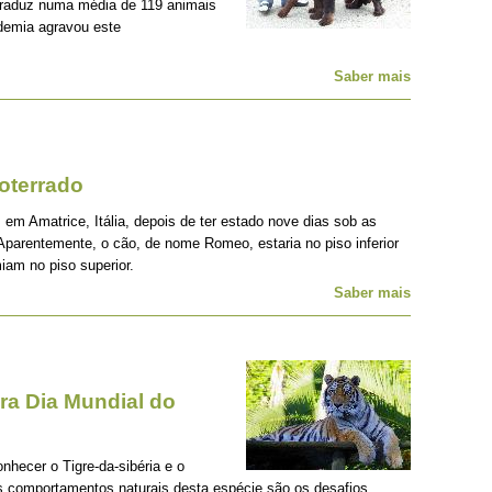
traduz numa média de 119 animais
demia agravou este
Saber mais
oterrado
 em Amatrice, Itália, depois de ter estado nove dias sob as
Aparentemente, o cão, de nome Romeo, estaria no piso inferior
iam no piso superior.
Saber mais
a Dia Mundial do
onhecer o Tigre-da-sibéria e o
os comportamentos naturais desta espécie são os desafios