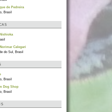
que de Pedreira
, Brasil
ICAS
Nishioka
asil
Norimar Calegari
e do Sul, Brasil
S
o
, Brasil
um Dog Shop
, Brasil
IS