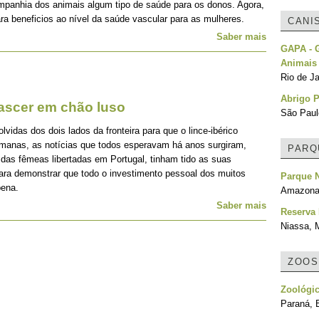
mpanhia dos animais algum tipo de saúde para os donos. Agora,
ra beneficios ao nível da saúde vascular para as mulheres.
CANI
Saber mais
GAPA - G
Animais
Rio de Ja
Abrigo P
nascer em chão luso
São Paulo
idas dos dois lados da fronteira para que o lince-ibérico
emanas, as notícias que todos esperavam há anos surgiram,
PARQ
 das fêmeas libertadas em Portugal, tinham tido as suas
para demonstrar que todo o investimento pessoal dos muitos
Parque N
pena.
Amazonas
Saber mais
Reserva 
Niassa,
ZOOS
Zoológic
Paraná, B