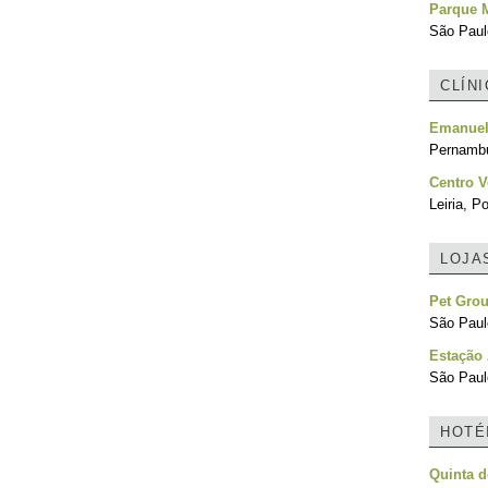
Parque M
São Paulo
CLÍN
Emanuel 
Pernambu
Centro V
Leiria, P
LOJA
Pet Gro
São Paulo
Estação
São Paulo
HOTÉ
Quinta d