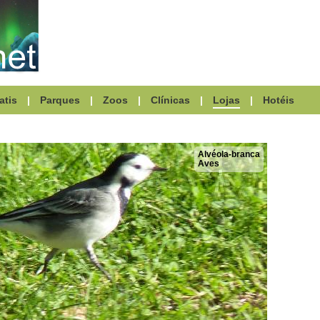
atis
|
Parques
|
Zoos
|
Clínicas
|
Lojas
|
Hotéis
Alvéola-branca
Aves