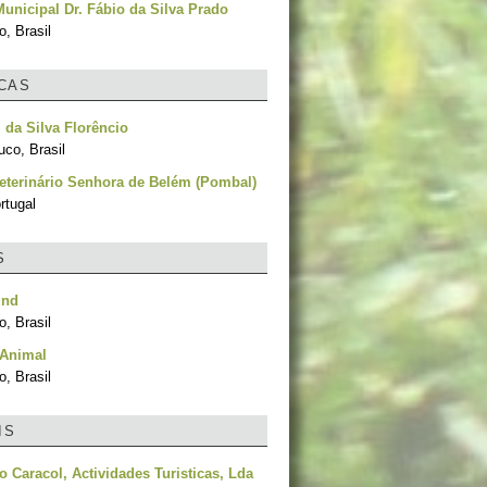
unicipal Dr. Fábio da Silva Prado
, Brasil
ICAS
da Silva Florêncio
co, Brasil
eterinário Senhora de Belém (Pombal)
ortugal
S
und
, Brasil
 Animal
, Brasil
IS
o Caracol, Actividades Turisticas, Lda