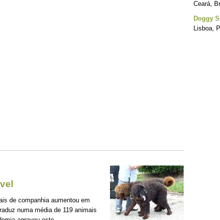
Ceará, Br
Doggy Si
Lisboa, P
vel
mais de companhia aumentou em
traduz numa média de 119 animais
demia agravou este