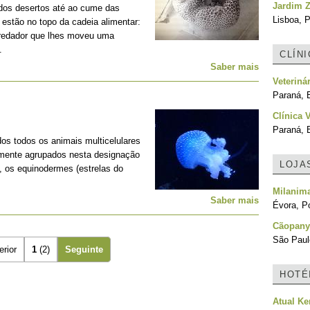
Jardim Z
 dos desertos até ao cume das
Lisboa, P
estão no topo da cadeia alimentar:
predador que lhes moveu uma
.
CLÍN
Saber mais
Veteriná
Paraná, B
Clínica 
Paraná, B
os todos os animais multicelulares
lmente agrupados nesta designação
LOJA
, os equinodermes (estrelas do
Milanim
Saber mais
Évora, Po
Cãopany
São Paulo
erior
1
(2)
Seguinte
HOTÉ
Atual Ke