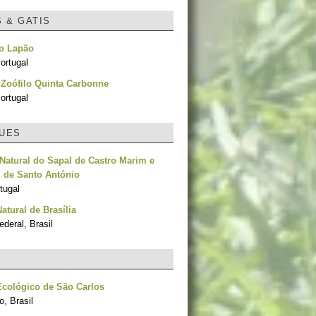
S & GATIS
no Lapão
ortugal
o Zoófilo Quinta Carbonne
ortugal
UES
Natural do Sapal de Castro Marim e
l de Santo António
tugal
atural de Brasília
ederal, Brasil
cológico de São Carlos
, Brasil