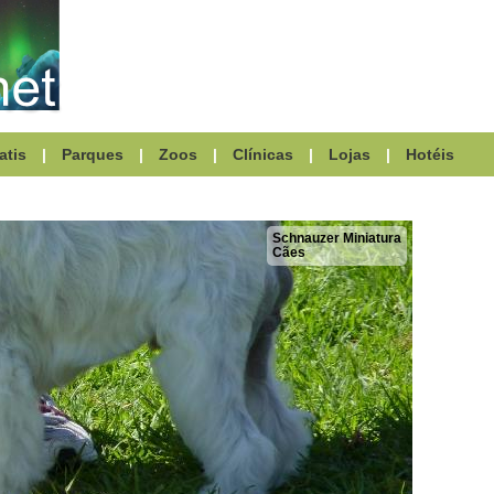
atis
|
Parques
|
Zoos
|
Clínicas
|
Lojas
|
Hotéis
Schnauzer Miniatura
Cães