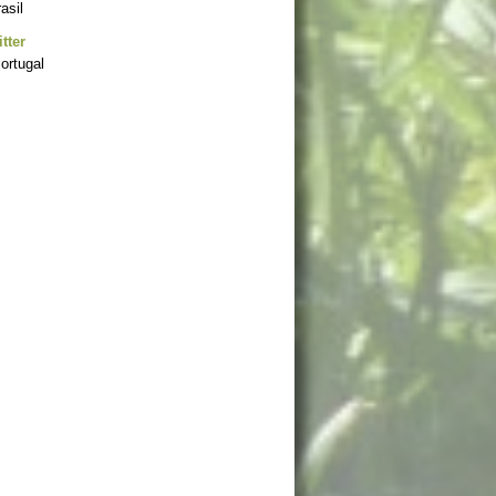
asil
tter
ortugal