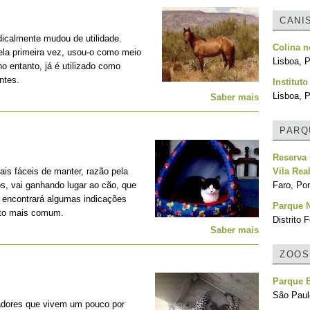
CANI
adicalmente mudou de utilidade.
Colina 
la primeira vez, usou-o como meio
Lisboa, P
no entanto, já é utilizado como
ntes.
Institut
Lisboa, P
Saber mais
PARQ
Reserva 
is fáceis de manter, razão pela
Vila Rea
os, vai ganhando lugar ao cão, que
Faro, Por
, encontrará algumas indicações
Parque N
nto mais comum.
Distrito F
Saber mais
ZOOS
Parque E
São Paulo
adores que vivem um pouco por