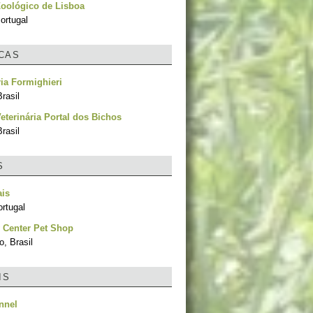
oológico de Lisboa
ortugal
ICAS
ria Formighieri
rasil
Veterinária Portal dos Bichos
rasil
S
ais
rtugal
 Center Pet Shop
, Brasil
IS
nnel